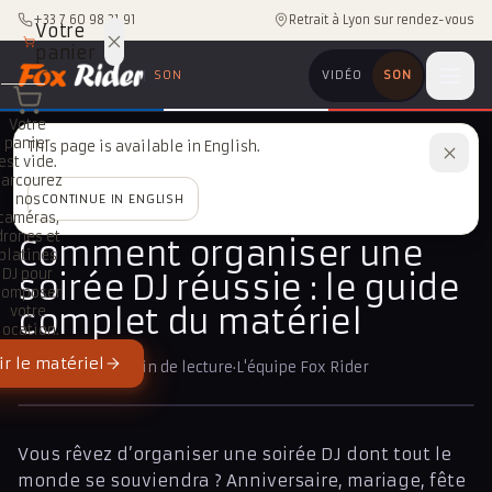
Aller au contenu
+33 7 60 98 21 91
Retrait à Lyon sur rendez-vous
Votre
panier
SON
VIDÉO
SON
Votre
panier
This page is available in English.
Accueil
/
Fox Rider Son
/
DJ & sono
est vide.
/
Comment organiser une soirée DJ réussie : le guide complet du matériel
Parcourez
nos
CONTINUE IN ENGLISH
caméras,
DJ & SONO
drones et
Comment organiser une
platines
DJ pour
soirée DJ réussie : le guide
composer
complet du matériel
votre
location.
r le matériel
18 mars 2026
·
3 min de lecture
·
L'équipe Fox Rider
Vous rêvez d’organiser une soirée DJ dont tout le
monde se souviendra ? Anniversaire, mariage, fête