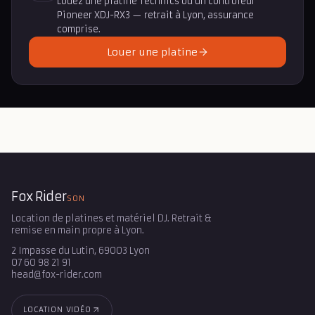
Louez une platine Technics ou un contrôleur
Pioneer XDJ-RX3 — retrait à Lyon, assurance
comprise.
Louer une platine
Fox Rider
SON
Location de platines et matériel DJ. Retrait &
remise en main propre à Lyon.
2 Impasse du Lutin, 69003 Lyon
07 60 98 21 91
head@fox-rider.com
LOCATION VIDÉO