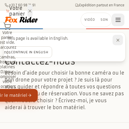
Aller au contenu
+33 7 60 98 21 91
Expédition partout en France
Votre
panier
VIDÉO
SON
Votre
panier
This page is available in English.
est vide.
Accueil
/
Contact
Parcourez
nos
CONTINUE IN ENGLISH
ON VOUS RÉPOND VITE
caméras,
Contactez-nous
drones et
platines
DJ pour
Besoin d’aide pour choisir la bonne caméra ou le
composer
bon drone pour votre projet ? Je suis là pour
votre
vous guider et répondre à toutes vos questions
location.
techniques ou de réservation. Vous ne savez pas
r le matériel
quel modèle choisir ? Écrivez-moi, je vous
aiderai à trouver le bon matériel.