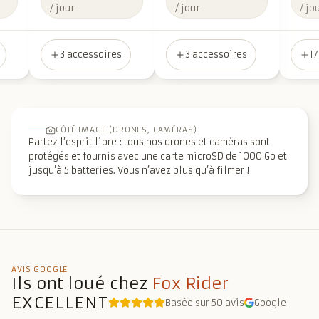
/ jour
/ jour
/ jo
3 accessoires
3 accessoires
17
CÔTÉ IMAGE (DRONES, CAMÉRAS)
Partez l’esprit libre : tous nos drones et caméras sont
protégés et fournis avec une carte microSD de 1000 Go et
jusqu’à 5 batteries. Vous n’avez plus qu’à filmer !
AVIS GOOGLE
Ils ont loué chez
Fox Rider
EXCELLENT
Basée sur 50 avis
Google
Note moyenne : 5,0 sur 5