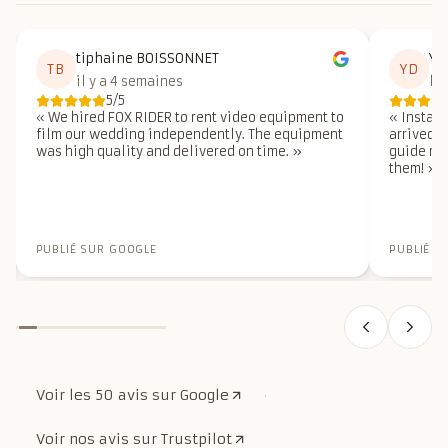
tiphaine BOISSONNET
Ya
TB
YD
13 juil. 2026
il y a 4 semaines
le
Note : 5 sur 5
5
/5
«
We hired FOX RIDER to rent video equipment to
«
Insta 3
film our wedding independently. The equipment
arrived v
was high quality and delivered on time.
»
guide me
them!
»
PUBLIÉ SUR GOOGLE
PUBLIÉ S
·
Voir les 50 avis sur Google
Voir nos avis sur Trustpilot