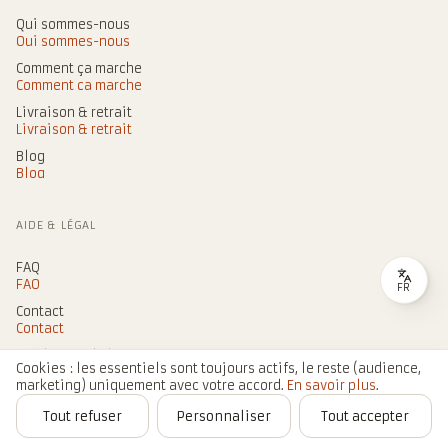
Qui sommes-nous
Qui sommes-nous
Comment ça marche
Comment ça marche
Livraison & retrait
Livraison & retrait
Blog
Blog
AIDE & LÉGAL
FAQ
FAQ
FR
Contact
Contact
Conditions de location
Cookies : les essentiels sont toujours actifs, le reste (audience,
Conditions de location
marketing) uniquement avec votre accord.
En savoir plus
.
Mentions légales
Tout refuser
Personnaliser
Tout accepter
Mentions légales
Autre
Accueil
Blog
Réserver
Panier
Compte
Confidentialité