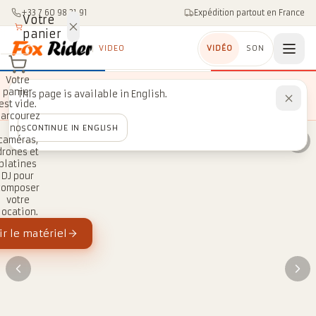
Aller au contenu
+33 7 60 98 21 91
Expédition partout en France
Votre
panier
VIDEO
VIDÉO
SON
Votre
−10 %
sur le matériel
OFFRE LIMITÉE
panier
This page is available in English.
S’inscrire
vidéo, à l’inscription à la newsletter
est vide.
Parcourez
nos
CONTINUE IN ENGLISH
caméras,
drones et
platines
DJ pour
composer
votre
location.
r le matériel