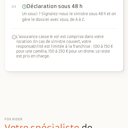
Déclaration sous 48 h
03
Un souci ? Signalez-nous le sinistre sous 48 h et on
gère le dossier avec vous, de A à Z.
L’assurance casse & vol est comprise dans votre
location. En cas de sinistre couvert, votre
responsabilité est limitée à la franchise : 100 à 150 €
pour une caméra, 150 à 250 € pour un drone. Le reste
est pris en charge.
L’engagement Fox Rider
FOX RIDER