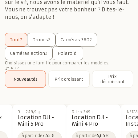
sur le vif, nous avons le matériel qu’il vous faut.
Vous ne trouvez pas votre bonheur ? Dites-le-
nous, on s’adapte !
Tout
Drones
Caméras 360
7
2
2
Caméras action
Polaroid
2
1
Choisissez une famille pour comparer les modèles.
TRIER
Prix
Nouveautés
Prix croissant
décroissant
7
modèles affichés
DJI
·
249,9 g
DJI
·
< 249 g
INSTA
x
Location DJI -
Location DJI -
Loca
Mini 5 Pro
Mini 4 Pro
Inst
€
à partir de
7,55 €
à partir de
5,65 €
à pa