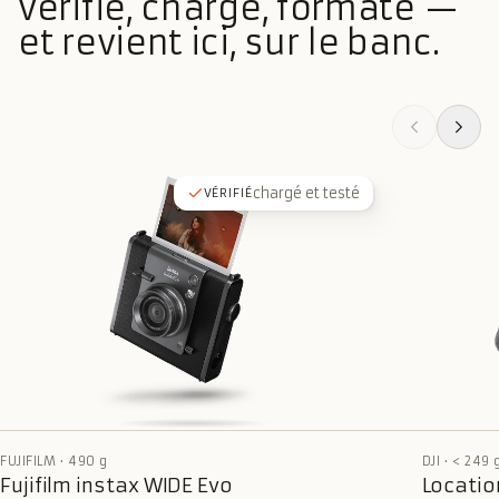
vérifié, chargé, formaté —
et revient ici, sur le banc.
chargé et testé
VÉRIFIÉ
FUJIFILM
·
490 g
DJI
·
< 249 
Fujifilm instax WIDE Evo
Location