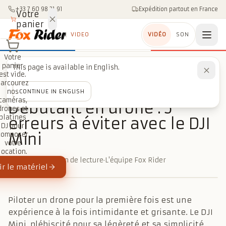
Aller au contenu
+33 7 60 98 21 91
Expédition partout en France
Votre
panier
VIDEO
VIDÉO
SON
Votre
panier
This page is available in English.
Accueil
/
Blog
/
Drones
/
Débutant en drone : 5 erreurs à éviter avec le DJI Mini
est vide.
Parcourez
nos
CONTINUE IN ENGLISH
DRONES
caméras,
Débutant en drone : 5
drones et
platines
erreurs à éviter avec le DJI
DJ pour
Mini
composer
votre
location.
6 avril 2026
·
4 min de lecture
·
L'équipe Fox Rider
r le matériel
Piloter un drone pour la première fois est une
expérience à la fois intimidante et grisante. Le DJI
Mini, plébiscité pour sa légèreté et sa simplicité,