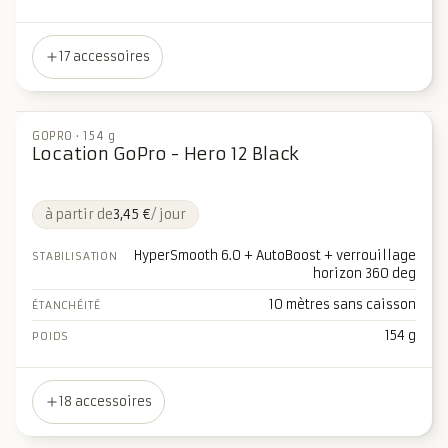
17 accessoires
GOPRO
·
154 g
Location GoPro - Hero 12 Black
à partir de
3,45 €
/ jour
HyperSmooth 6.0 + AutoBoost + verrouillage
STABILISATION
horizon 360 deg
10 mètres sans caisson
ÉTANCHÉITÉ
154 g
POIDS
18 accessoires