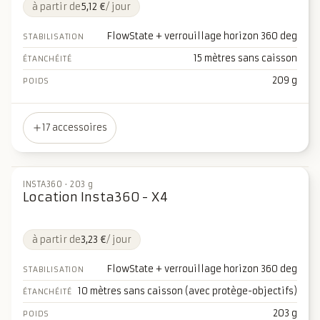
à partir de
5,12 €
/ jour
FlowState + verrouillage horizon 360 deg
STABILISATION
15 mètres sans caisson
ÉTANCHÉITÉ
209 g
POIDS
17 accessoires
INSTA360
·
203 g
Location Insta360 - X4
à partir de
3,23 €
/ jour
FlowState + verrouillage horizon 360 deg
STABILISATION
10 mètres sans caisson (avec protège-objectifs)
ÉTANCHÉITÉ
203 g
POIDS