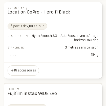
GOPRO
·
154 g
Location GoPro - Hero 11 Black
à partir de
2,88 €
/ jour
HyperSmooth 5.0 + AutoBoost + verrouillage
STABILISATION
horizon 360 deg
10 mètres sans caisson
ÉTANCHÉITÉ
154 g
POIDS
18 accessoires
FUJIFILM
Fujifilm instax WIDE Evo