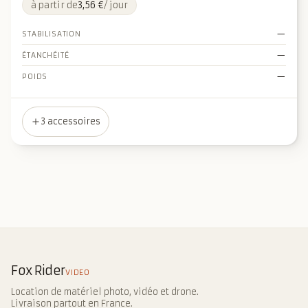
à partir de
3,56 €
/ jour
Non 
—
STABILISATION
Non 
—
ÉTANCHÉITÉ
Non 
—
POIDS
3 accessoires
Fox Rider
VIDEO
Location de matériel photo, vidéo et drone.
Livraison partout en France.