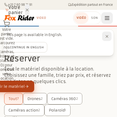
Aller au contenu
+33 7 60 98 21 91
Expédition partout en France
Votre
panier
VIDEO
VIDÉO
SON
Votre
panier
This page is available in English.
est vide.
Parcourez
LE PARC
nos
CONTINUE IN ENGLISH
caméras,
Réserver
drones et
platines
DJ pour
Tout le matériel disponible à la location.
composer
votre
Choisissez une famille, triez par prix, et réservez
location.
vos dates en quelques clics.
r le matériel
Tout
Drones
Caméras 360
7
2
2
Caméras action
Polaroid
2
1