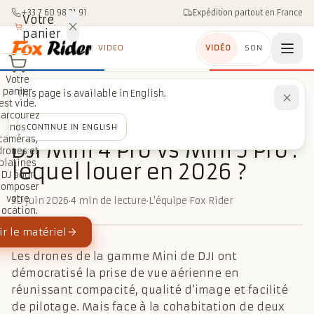
Aller au contenu
+33 7 60 98 21 91
Expédition partout en France
Votre
panier
VIDEO
VIDÉO
SON
Votre
panier
This page is available in English.
Accueil
/
Blog
/
Drones
/
DJI Mini 4 Pro vs Mini 5 Pro : lequel louer en 2026 ?
est vide.
Parcourez
nos
CONTINUE IN ENGLISH
DRONES
caméras,
DJI Mini 4 Pro vs Mini 5 Pro :
drones et
platines
lequel louer en 2026 ?
DJ pour
composer
votre
30 juin 2026
·
4 min de lecture
·
L'équipe Fox Rider
location.
r le matériel
Les drones de la gamme Mini de DJI ont
démocratisé la prise de vue aérienne en
réunissant compacité, qualité d’image et facilité
de pilotage. Mais face à la cohabitation de deux