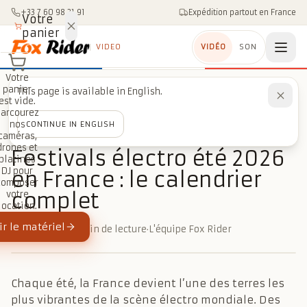
Aller au contenu
+33 7 60 98 21 91
Expédition partout en France
Votre
panier
VIDEO
VIDÉO
SON
Votre
panier
This page is available in English.
Accueil
/
Blog
/
Événementiel
est vide.
/
Festivals électro été 2026 en France : le calendrier complet
Parcourez
nos
CONTINUE IN ENGLISH
caméras,
ÉVÉNEMENTIEL
drones et
Festivals électro été 2026
platines
DJ pour
en France : le calendrier
composer
complet
votre
location.
r le matériel
9 juillet 2026
·
4 min de lecture
·
L'équipe Fox Rider
Chaque été, la France devient l’une des terres les
plus vibrantes de la scène électro mondiale. Des