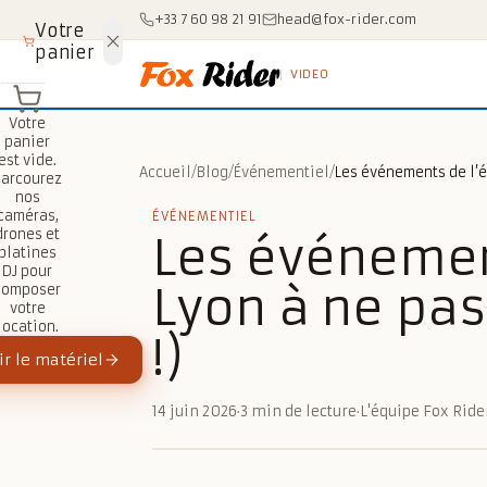
Aller au contenu
+33 7 60 98 21 91
head@fox-rider.com
Votre
panier
VIDEO
Votre
panier
est vide.
Accueil
/
Blog
/
Événementiel
/
Parcourez
nos
caméras,
ÉVÉNEMENTIEL
drones et
Les événemen
platines
DJ pour
Lyon à ne pas
composer
votre
location.
!)
r le matériel
14 juin 2026
·
3 min de lecture
·
L'équipe Fox Ride