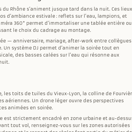
s du Rhône s’animent jusque tard dans la nuit. Ces lieu
s d’ambiance estivale : reflets sur l’eau, lampions, et
caméra 360° permet d’immortaliser une tablée entière ou
issant le choix du cadrage au montage.
ée — anniversaire, mariage, after-work entre collègues
. Un système DJ permet d’animer la soirée tout en
icale, des basses calées sur l’eau qui résonne aux
nuit.
les toits de tuiles du Vieux-Lyon, la colline de Fourviè
ages aériennes. Un drone léger ouvre des perspectives
aces animées en soirée.
rone est strictement encadré en zone urbaine et au-dessu
nt tout vol, renseignez-vous sur les zones autorisées