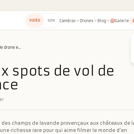
Caméras
Drones
Blog
Galerie
VIDÉO
SON
Les plus beaux spots de vol de drone en France
x spots de vol de
nce
er
s, des champs de lavande provençaux aux châteaux de l
d’une richesse rare pour qui aime filmer le monde d’en