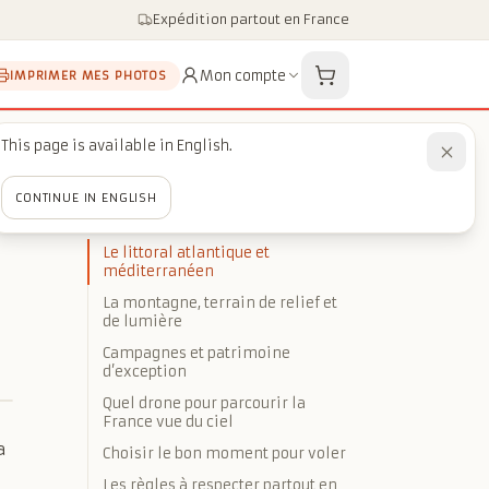
Expédition partout en France
Mon compte
IMPRIMER MES PHOTOS
This page is available in English.
CONTINUE IN ENGLISH
SOMMAIRE
Le littoral atlantique et
méditerranéen
La montagne, terrain de relief et
de lumière
Campagnes et patrimoine
d’exception
Quel drone pour parcourir la
France vue du ciel
a
Choisir le bon moment pour voler
Les règles à respecter partout en