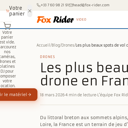
Aller au contenu
+33 7 60 98 21 91
head@fox-rider.com
Votre
panier
VIDEO
Votre
panier
est vide.
Accueil
/
Blog
/
Drones
/
Parcourez
nos
caméras,
DRONES
drones et
Les plus beau
platines
DJ pour
drone en Fra
composer
votre
location.
r le matériel
18 mars 2026
·
4 min de lecture
·
L'équipe Fox Rid
Du littoral breton aux sommets alpin
Loire, la France est un terrain de jeu 