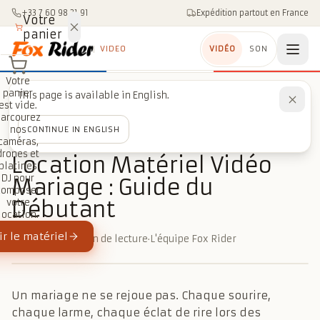
Aller au contenu
+33 7 60 98 21 91
Expédition partout en France
Votre
panier
VIDEO
VIDÉO
SON
Votre
panier
This page is available in English.
Accueil
/
Blog
/
Événementiel
est vide.
/
Location Matériel Vidéo Mariage : Guide du Débutant
Parcourez
nos
CONTINUE IN ENGLISH
caméras,
ÉVÉNEMENTIEL
drones et
Location Matériel Vidéo
platines
DJ pour
Mariage : Guide du
composer
Débutant
votre
location.
r le matériel
29 juin 2026
·
4 min de lecture
·
L'équipe Fox Rider
Un mariage ne se rejoue pas. Chaque sourire,
chaque larme, chaque éclat de rire lors des