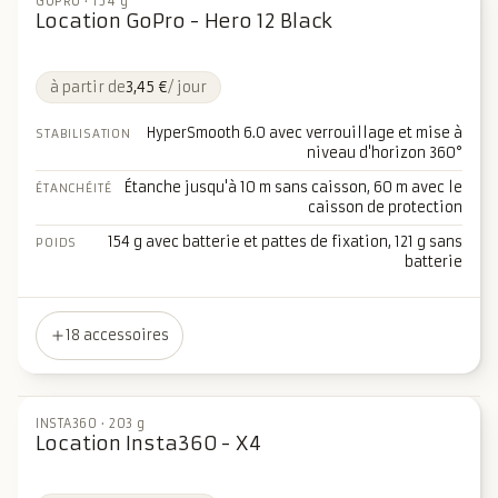
GOPRO
·
154 g
Location GoPro - Hero 12 Black
à partir de
3,45 €
/ jour
HyperSmooth 6.0 avec verrouillage et mise à
STABILISATION
niveau d'horizon 360°
Étanche jusqu'à 10 m sans caisson, 60 m avec le
ÉTANCHÉITÉ
caisson de protection
154 g avec batterie et pattes de fixation, 121 g sans
POIDS
batterie
18 accessoires
INSTA360
·
203 g
Location Insta360 - X4