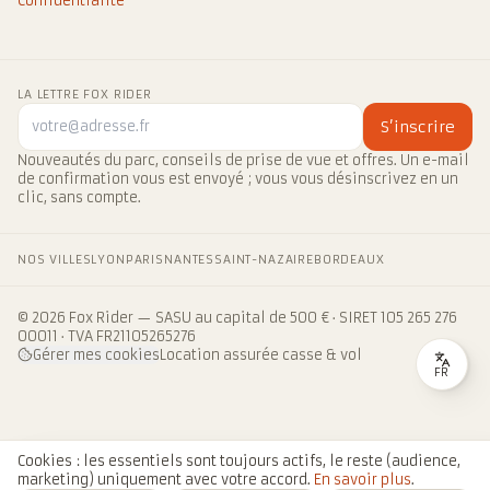
Confidentialité
LA LETTRE FOX RIDER
S’inscrire
Nouveautés du parc, conseils de prise de vue et offres. Un e-mail
de confirmation vous est envoyé ; vous vous désinscrivez en un
clic, sans compte.
NOS VILLES
LYON
PARIS
NANTES
SAINT-NAZAIRE
BORDEAUX
© 2026 Fox Rider — SASU au capital de 500 € · SIRET 105 265 276
00011 · TVA FR21105265276
Gérer mes cookies
Location assurée casse & vol
FR
Cookies : les essentiels sont toujours actifs, le reste (audience,
marketing) uniquement avec votre accord.
En savoir plus
.