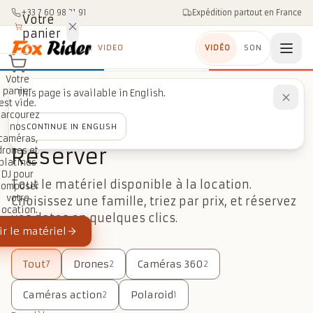
Aller au contenu
+33 7 60 98 21 91
Expédition partout en France
Votre
panier
VIDEO
VIDÉO
SON
Votre
panier
This page is available in English.
est vide.
Parcourez
LE PARC
nos
CONTINUE IN ENGLISH
caméras,
Réserver
drones et
platines
DJ pour
Tout le matériel disponible à la location.
composer
votre
Choisissez une famille, triez par prix, et réservez
location.
vos dates en quelques clics.
r le matériel
Tout
Drones
Caméras 360
7
2
2
Caméras action
Polaroid
2
1