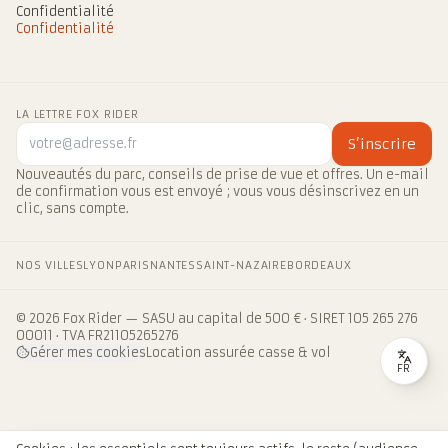
Confidentialité
Confidentialité
LA LETTRE FOX RIDER
S’inscrire
Nouveautés du parc, conseils de prise de vue et offres. Un e-mail
de confirmation vous est envoyé ; vous vous désinscrivez en un
clic, sans compte.
NOS VILLES
LYON
PARIS
NANTES
SAINT-NAZAIRE
BORDEAUX
© 2026 Fox Rider — SASU au capital de 500 € · SIRET 105 265 276
00011 · TVA FR21105265276
Gérer mes cookies
Location assurée casse & vol
FR