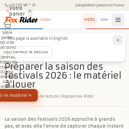
Aller au contenu
+33 7 60 98 21 91
Expédition partout en France
Votre
panier
VIDEO
VIDÉO
SON
Votre
panier
This page is available in English.
Accueil
/
Blog
/
Événementiel
est vide.
/
Préparer la saison des festivals 2026 : le matériel à louer
Parcourez
nos
CONTINUE IN ENGLISH
caméras,
ÉVÉNEMENTIEL
drones et
Préparer la saison des
platines
DJ pour
festivals 2026 : le matériel
composer
à louer
votre
location.
r le matériel
13 mai 2026
·
3 min de lecture
·
L'équipe Fox Rider
La saison des festivals 2026 approche à grands
pas, et avec elle l’envie de capturer chaque instant