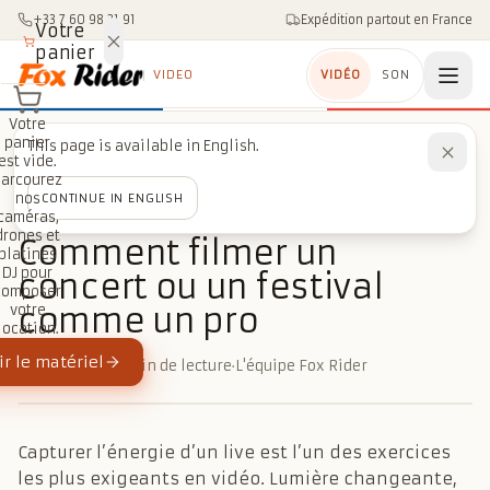
Aller au contenu
+33 7 60 98 21 91
Expédition partout en France
Votre
panier
VIDEO
VIDÉO
SON
Votre
panier
This page is available in English.
Accueil
/
Blog
/
Événementiel
est vide.
/
Comment filmer un concert ou un festival comme un pro
Parcourez
nos
CONTINUE IN ENGLISH
caméras,
ÉVÉNEMENTIEL
drones et
Comment filmer un
platines
DJ pour
concert ou un festival
composer
comme un pro
votre
location.
r le matériel
18 mars 2026
·
3 min de lecture
·
L'équipe Fox Rider
Capturer l’énergie d’un live est l’un des exercices
les plus exigeants en vidéo. Lumière changeante,