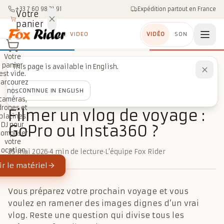
Aller au contenu
+33 7 60 98 21 91
Expédition partout en France
Votre
panier
VIDEO
VIDÉO
SON
Votre
panier
This page is available in English.
Accueil
/
Blog
/
Caméras action & 360
est vide.
/
Filmer un vlog de voyage : GoPro ou Insta360 ?
Parcourez
nos
CONTINUE IN ENGLISH
caméras,
CAMÉRAS ACTION & 360
drones et
Filmer un vlog de voyage :
platines
DJ pour
GoPro ou Insta360 ?
composer
votre
location.
25 mai 2026
·
4 min de lecture
·
L'équipe Fox Rider
r le matériel
Vous préparez votre prochain voyage et vous
voulez en ramener des images dignes d’un vrai
vlog. Reste une question qui divise tous les