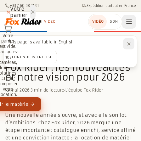
Aller au contenu
+33 7 60 98 21 91
Expédition partout en France
Votre
panier
VIDEO
VIDÉO
SON
Votre
panier
This page is available in English.
Accueil
/
Blog
/
Guides
/
Fox Rider : les nouveautés et notre vision pour 2026
est vide.
Parcourez
nos
CONTINUE IN ENGLISH
GUIDES
caméras,
Fox Rider : les nouveautés
drones et
platines
et notre vision pour 2026
DJ pour
composer
votre
18 mai 2026
·
3 min de lecture
·
L'équipe Fox Rider
location.
r le matériel
Une nouvelle année s’ouvre, et avec elle son lot
d’ambitions. Chez Fox Rider, 2026 marque une
étape importante : catalogue enrichi, service affiné
et une conviction intacte : la location de matériel