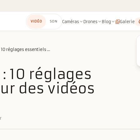
Caméras
Drones
Blog
Galerie
VIDÉO
SON
GoPro Hero 12 : 10 réglages essentiels pour des vidéos parfaites
 : 10 réglages
ur des vidéos
r