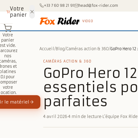
Aller au contenu
+33 7 60 98 21 91
head@fox-rider.com
Votre
panier
VIDEO
Votre
panier
est vide.
Accueil
/
Blog
/
Caméras action & 360
/
Parcourez
nos
caméras,
CAMÉRAS ACTION & 360
drones et
GoPro Hero 12
platines
DJ pour
essentiels po
composer
votre
location.
parfaites
r le matériel
4 avril 2026
·
4 min de lecture
·
L'équipe Fox Ride