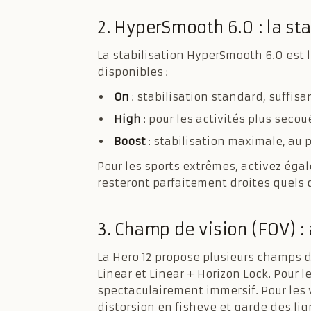
2. HyperSmooth 6.0 : la st
La stabilisation HyperSmooth 6.0 est l
disponibles :
On
: stabilisation standard, suffisa
High
: pour les activités plus secou
Boost
: stabilisation maximale, au 
Pour les sports extrêmes, activez égal
resteront parfaitement droites quels
3. Champ de vision (FOV) : 
La Hero 12 propose plusieurs champs de
Linear et Linear + Horizon Lock. Pour le
spectaculairement immersif. Pour les 
distorsion en fisheye et garde des lig