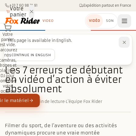
Aller au contenu
+33 7 60 98 21 91
Expédition partout en France
Votre
panier
VIDEO
VIDÉO
SON
Votre
panier
This page is available in English.
Accueil
/
Blog
/
Caméras action & 360
est vide.
/
Les 7 erreurs de débutant en vidéo d’action à éviter absolument
Parcourez
nos
CONTINUE IN ENGLISH
caméras,
CAMÉRAS ACTION & 360
drones et
Les 7 erreurs de débutant
platines
DJ pour
en vidéo d’action à éviter
composer
absolument
votre
location.
r le matériel
18 mars 2026
·
4 min de lecture
·
L'équipe Fox Rider
Filmer du sport, de l’aventure ou des activités
dynamiques procure une vraie montée