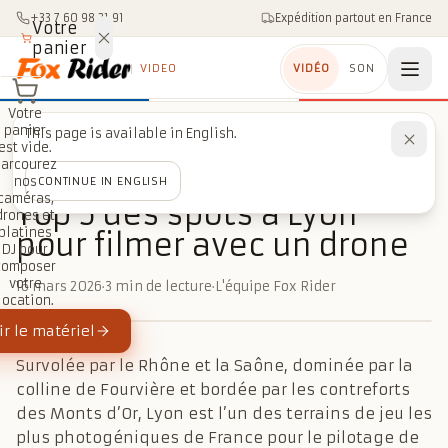
Aller au contenu
+33 7 60 98 21 91
Expédition partout en France
Votre
panier
VIDEO
VIDÉO
SON
Votre
panier
This page is available in English.
Accueil
/
Blog
/
Drones
/
Top 5 des spots à Lyon pour filmer avec un drone
est vide.
Parcourez
nos
CONTINUE IN ENGLISH
DRONES
caméras,
Top 5 des spots à Lyon
drones et
platines
pour filmer avec un drone
DJ pour
composer
votre
16 mars 2026
·
3 min de lecture
·
L'équipe Fox Rider
location.
r le matériel
Survolée par le Rhône et la Saône, dominée par la
colline de Fourvière et bordée par les contreforts
des Monts d’Or, Lyon est l’un des terrains de jeu les
plus photogéniques de France pour le pilotage de