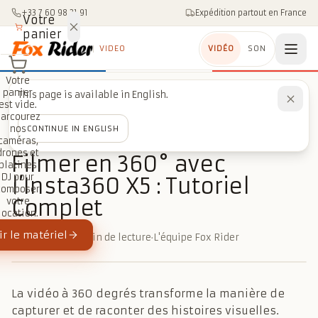
Aller au contenu
+33 7 60 98 21 91
Expédition partout en France
Votre
panier
VIDEO
VIDÉO
SON
Votre
panier
This page is available in English.
Accueil
/
Blog
/
Caméras action & 360
est vide.
/
Filmer en 360° avec l’Insta360 X5 : Tutoriel Complet
Parcourez
nos
CONTINUE IN ENGLISH
caméras,
CAMÉRAS ACTION & 360
drones et
Filmer en 360° avec
platines
DJ pour
l’Insta360 X5 : Tutoriel
composer
Complet
votre
location.
r le matériel
2 juillet 2026
·
5 min de lecture
·
L'équipe Fox Rider
La vidéo à 360 degrés transforme la manière de
capturer et de raconter des histoires visuelles.