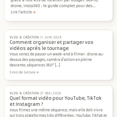
grâce à nos kits de location par budget. GoPro,
drone, Insta360 : le guide complet pour des
souvenirs réussis.
Lire l’article
VLOG & CRÉATION
·
11 JUIN 2026
Comment organiser et partager vos
vidéos après le tournage
Vous venez de passer un week-end à filmer : drone au-
dessus des paysages, caméra d’action en pleine
descente, séquences 360° […]
3 min de lecture
VLOG & CRÉATION
·
27 MAI 2026
Quel format vidéo pour YouTube, TikTok
et Instagram ?
Vous filmez une même séquence, mais elle doit vivre
sur trois plateformes très différentes : YouTube, TikTok et