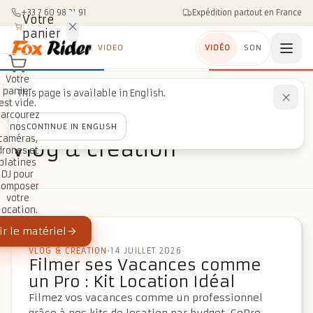
Aller au contenu
+33 7 60 98 21 91
Expédition partout en France
Votre
panier
VIDEO
VIDÉO
SON
Votre
panier
This page is available in English.
est vide.
Accueil
/
Blog
/
Vlog & création
Parcourez
nos
CONTINUE IN ENGLISH
RUBRIQUE
caméras,
Vlog & création
drones et
platines
DJ pour
composer
votre
location.
r le matériel
À LA UNE
VLOG & CRÉATION
·
14 JUILLET 2026
Filmer ses Vacances comme
un Pro : Kit Location Idéal
Filmez vos vacances comme un professionnel