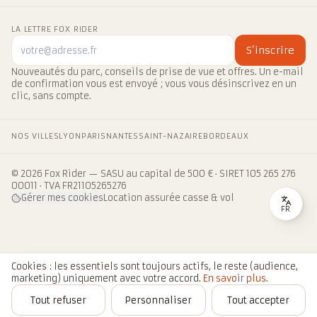
LA LETTRE FOX RIDER
S’inscrire
Nouveautés du parc, conseils de prise de vue et offres. Un e-mail
de confirmation vous est envoyé ; vous vous désinscrivez en un
clic, sans compte.
NOS VILLES
LYON
PARIS
NANTES
SAINT-NAZAIRE
BORDEAUX
© 2026 Fox Rider — SASU au capital de 500 € · SIRET 105 265 276
00011 · TVA FR21105265276
Gérer mes cookies
Location assurée casse & vol
FR
Cookies : les essentiels sont toujours actifs, le reste (audience,
marketing) uniquement avec votre accord.
En savoir plus
.
Tout refuser
Personnaliser
Tout accepter
Autre
Accueil
Blog
Réserver
Panier
Compte