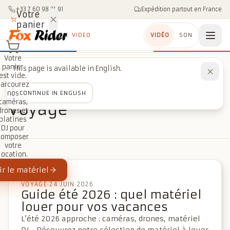
Aller au contenu
+33 7 60 98 21 91
Expédition partout en France
Votre
panier
VIDEO
VIDÉO
SON
Votre
panier
This page is available in English.
est vide.
Accueil
/
Blog
/
Voyage
Parcourez
nos
CONTINUE IN ENGLISH
RUBRIQUE
caméras,
Voyage
drones et
platines
DJ pour
composer
votre
location.
r le matériel
À LA UNE
VOYAGE
·
24 JUIN 2026
Guide été 2026 : quel matériel
louer pour vos vacances
L’été 2026 approche : caméras, drones, matériel