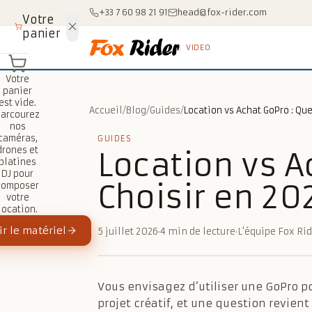
Aller au contenu
+33 7 60 98 21 91
head@fox-rider.com
Votre
panier
VIDEO
Votre
panier
est vide.
Accueil
/
Blog
/
Guides
/
Parcourez
nos
caméras,
GUIDES
drones et
Location vs A
platines
DJ pour
Choisir en 20
composer
votre
location.
r le matériel
5 juillet 2026
·
4 min de lecture
·
L'équipe Fox Ri
Vous envisagez d’utiliser une GoPro 
projet créatif, et une question revient