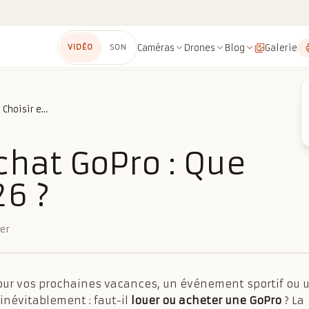
Caméras
Drones
Blog
Galerie
VIDÉO
SON
Location vs Achat GoPro : Que Choisir en 2026 ?
chat GoPro : Que
26 ?
der
pour vos prochaines vacances, un événement sportif ou 
 inévitablement : faut-il
louer ou acheter une GoPro
? La