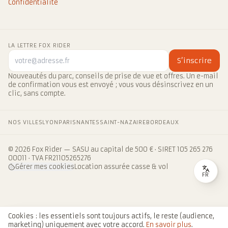
Confidentialité
LA LETTRE FOX RIDER
S’inscrire
Nouveautés du parc, conseils de prise de vue et offres. Un e-mail
de confirmation vous est envoyé ; vous vous désinscrivez en un
clic, sans compte.
NOS VILLES
LYON
PARIS
NANTES
SAINT-NAZAIRE
BORDEAUX
© 2026 Fox Rider — SASU au capital de 500 € · SIRET 105 265 276
00011 · TVA FR21105265276
Gérer mes cookies
Location assurée casse & vol
FR
Cookies : les essentiels sont toujours actifs, le reste (audience,
marketing) uniquement avec votre accord.
En savoir plus
.