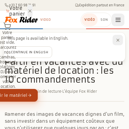
Aller au contenu
+33 7 60 98 21 91
Expédition partout en France
Votre
panier
VIDEO
VIDÉO
SON
Votre
panier
This page is available in English.
Accueil
/
Blog
/
Voyage
/
Partir en vacances avec du matériel de location : les 10 commandements
est vide.
Parcourez
nos
CONTINUE IN ENGLISH
VOYAGE
caméras,
Partir en vacances avec du
drones et
platines
matériel de location : les
DJ pour
10 commandements
composer
votre
location.
18 mars 2026
·
4 min de lecture
·
L'équipe Fox Rider
r le matériel
Ramener des images de vacances dignes d’un film,
sans investir dans un équipement coûteux que
vous n’utiliserez que quelques jours par an : c’est