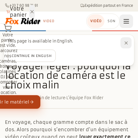
Aller au contenu
+33 7 60 98 21 91
Expédition partout en France
Votre
panier
VIDEO
VIDÉO
SON
Votre
panier
This page is available in English.
Accueil
/
Blog
/
Voyage
/
Voyager léger : pourquoi la location de caméra est le choix malin
est vide.
Parcourez
nos
CONTINUE IN ENGLISH
VOYAGE
caméras,
Voyager léger : pourquoi la
drones et
platines
location de caméra est le
DJ pour
choix malin
composer
votre
location.
18 mars 2026
·
3 min de lecture
·
L'équipe Fox Rider
r le matériel
En voyage, chaque gramme compte dans le sac à
dos. Alors pourquoi s’encombrer d’un équipement
vidéo coûteux quand on peut
louer exactement ce